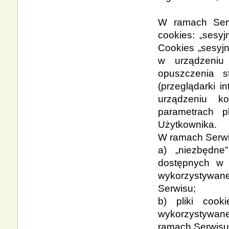
W ramach Serw
cookies: „sesyj
Cookies „sesyj
w urządzeniu
opuszczenia s
(przeglądarki i
urządzeniu k
parametrach p
Użytkownika.
W ramach Serwi
a) „niezbędne”
dostępnych w r
wykorzystywan
Serwisu;
b) pliki cook
wykorzystywane
ramach Serwisu