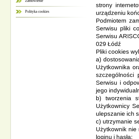
Zamówienie
strony interne
Polityka cookies
urządzeniu koń
Podmiotem zam
Serwisu pliki c
Serwisu ARISCO 
029 Łódź
Pliki cookies w
a) dostosowania
Użytkownika ora
szczególności 
Serwisu i odpow
jego indywidual
b) tworzenia s
Użytkownicy Ser
ulepszanie ich s
c) utrzymanie s
Użytkownik nie
loginu i hasła;