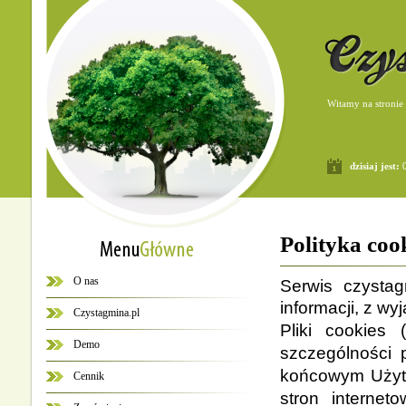
Witamy na stronie
dzisiaj jest:
0
Polityka coo
O nas
Serwis czysta
informacji, z wy
Czystagmina.pl
Pliki cookies 
Demo
szczególności 
końcowym Użytk
Cennik
stron interne